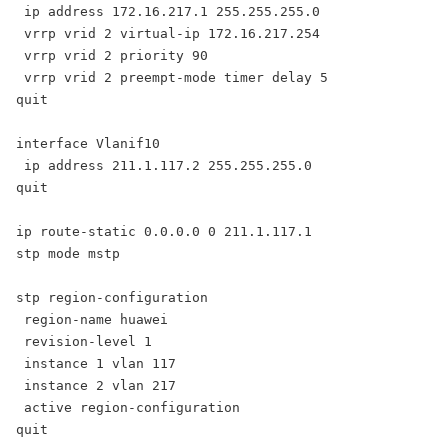
 ip address 172.16.217.1 255.255.255.0

 vrrp vrid 2 virtual-ip 172.16.217.254

 vrrp vrid 2 priority 90

 vrrp vrid 2 preempt-mode timer delay 5

quit

interface Vlanif10

 ip address 211.1.117.2 255.255.255.0

quit

ip route-static 0.0.0.0 0 211.1.117.1

stp mode mstp

stp region-configuration

 region-name huawei

 revision-level 1

 instance 1 vlan 117

 instance 2 vlan 217

 active region-configuration

quit
