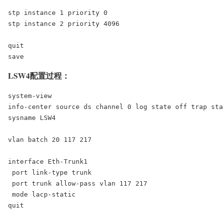
stp instance 1 priority 0

stp instance 2 priority 4096

quit

save
LSW4配置过程：
system-view

info-center source ds channel 0 log state off trap sta
sysname LSW4

vlan batch 20 117 217

interface Eth-Trunk1

 port link-type trunk

 port trunk allow-pass vlan 117 217

 mode lacp-static

quit
