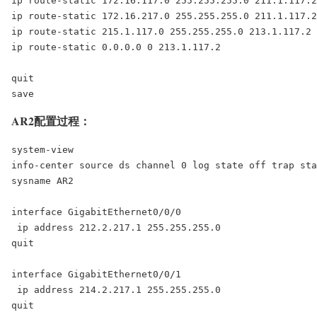
ip route-static 172.16.117.0 255.255.255.0 211.1.117.2

ip route-static 172.16.217.0 255.255.255.0 211.1.117.2

ip route-static 215.1.117.0 255.255.255.0 213.1.117.2

ip route-static 0.0.0.0 0 213.1.117.2

quit

save
AR2配置过程：
system-view

info-center source ds channel 0 log state off trap sta
sysname AR2

interface GigabitEthernet0/0/0

 ip address 212.2.217.1 255.255.255.0

quit

interface GigabitEthernet0/0/1

 ip address 214.2.217.1 255.255.255.0

quit
