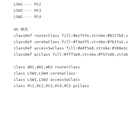
    LSW1 --- PC2

    LSW2 --- PC3

    LSW2 --- PC4

    %% 样式

    classDef routerClass fill:#e1f5fe,stroke:#0277bd,s
    classDef coreSwClass fill:#f3e5f5,stroke:#7b1fa2,s
    classDef accessSwClass fill:#e8f5e8,stroke:#388e3c
    classDef pcClass fill:#fff3e0,stroke:#f57c00,strok
    class AR1,AR2,AR3 routerClass

    class LSW3,LSW4 coreSwClass

    class LSW1,LSW2 accessSwClass

    class PC1,PC2,PC3,PC4,PC5 pcClass