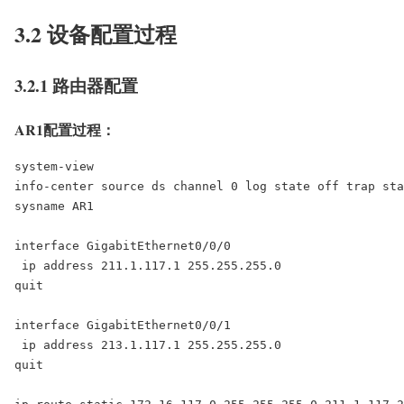
3.2 设备配置过程
3.2.1 路由器配置
AR1配置过程：
system-view

info-center source ds channel 0 log state off trap sta
sysname AR1

interface GigabitEthernet0/0/0

 ip address 211.1.117.1 255.255.255.0

quit

interface GigabitEthernet0/0/1

 ip address 213.1.117.1 255.255.255.0

quit
