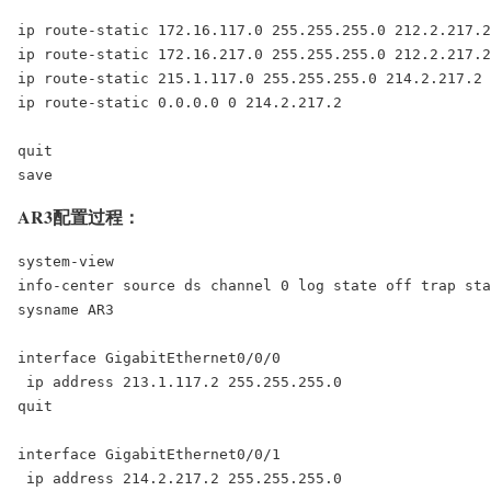
ip route-static 172.16.117.0 255.255.255.0 212.2.217.2

ip route-static 172.16.217.0 255.255.255.0 212.2.217.2

ip route-static 215.1.117.0 255.255.255.0 214.2.217.2

ip route-static 0.0.0.0 0 214.2.217.2

quit

save
AR3配置过程：
system-view

info-center source ds channel 0 log state off trap sta
sysname AR3

interface GigabitEthernet0/0/0

 ip address 213.1.117.2 255.255.255.0

quit

interface GigabitEthernet0/0/1

 ip address 214.2.217.2 255.255.255.0
