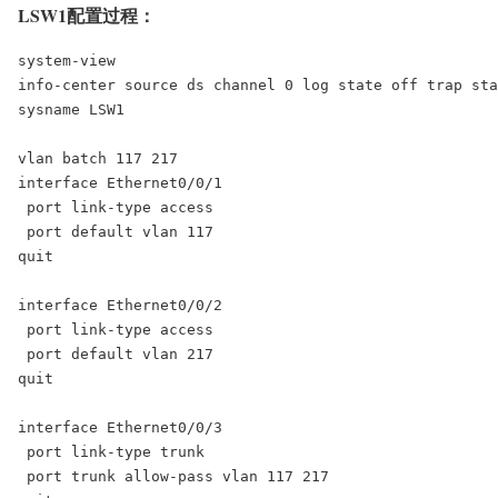
LSW1配置过程：
system-view

info-center source ds channel 0 log state off trap sta
sysname LSW1

vlan batch 117 217

interface Ethernet0/0/1

 port link-type access

 port default vlan 117

quit

interface Ethernet0/0/2

 port link-type access

 port default vlan 217

quit

interface Ethernet0/0/3

 port link-type trunk

 port trunk allow-pass vlan 117 217
