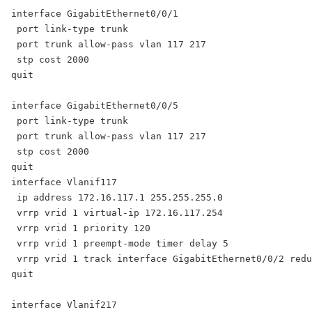
interface GigabitEthernet0/0/1

 port link-type trunk

 port trunk allow-pass vlan 117 217

 stp cost 2000

quit

interface GigabitEthernet0/0/5

 port link-type trunk

 port trunk allow-pass vlan 117 217

 stp cost 2000

quit

interface Vlanif117

 ip address 172.16.117.1 255.255.255.0

 vrrp vrid 1 virtual-ip 172.16.117.254

 vrrp vrid 1 priority 120

 vrrp vrid 1 preempt-mode timer delay 5

 vrrp vrid 1 track interface GigabitEthernet0/0/2 redu
quit

interface Vlanif217
