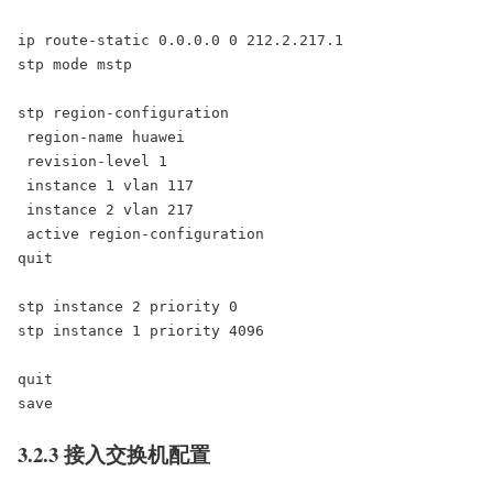
ip route-static 0.0.0.0 0 212.2.217.1

stp mode mstp

stp region-configuration

 region-name huawei

 revision-level 1

 instance 1 vlan 117

 instance 2 vlan 217

 active region-configuration

quit

stp instance 2 priority 0

stp instance 1 priority 4096

quit

save
3.2.3 接入交换机配置