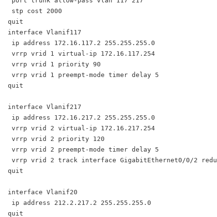
 port trunk allow-pass vlan 117 217

 stp cost 2000

quit

interface Vlanif117

 ip address 172.16.117.2 255.255.255.0

 vrrp vrid 1 virtual-ip 172.16.117.254

 vrrp vrid 1 priority 90

 vrrp vrid 1 preempt-mode timer delay 5

quit

interface Vlanif217

 ip address 172.16.217.2 255.255.255.0

 vrrp vrid 2 virtual-ip 172.16.217.254

 vrrp vrid 2 priority 120

 vrrp vrid 2 preempt-mode timer delay 5

 vrrp vrid 2 track interface GigabitEthernet0/0/2 redu
quit

interface Vlanif20

 ip address 212.2.217.2 255.255.255.0

quit
