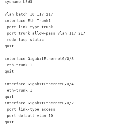
sysname LSW3

vlan batch 10 117 217

interface Eth-Trunk1

 port link-type trunk

 port trunk allow-pass vlan 117 217

 mode lacp-static

quit

interface GigabitEthernet0/0/3

 eth-trunk 1

quit

interface GigabitEthernet0/0/4

 eth-trunk 1

quit

interface GigabitEthernet0/0/2

 port link-type access

 port default vlan 10

quit
