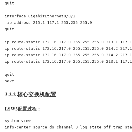
quit

interface GigabitEthernet0/0/2

 ip address 215.1.117.1 255.255.255.0

quit

ip route-static 172.16.117.0 255.255.255.0 213.1.117.1

ip route-static 172.16.217.0 255.255.255.0 214.2.217.1

ip route-static 172.16.117.0 255.255.255.0 214.2.217.1

ip route-static 172.16.217.0 255.255.255.0 213.1.117.1

quit

save
3.2.2 核心交换机配置
LSW3配置过程：
system-view

info-center source ds channel 0 log state off trap sta