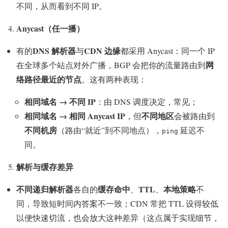
不同，从而看到不同 IP。
Anycast（任一播）
DNS 解析器
CDN 边缘
有的
与
都采用 Anycast：同一个 IP
网
在全球多个站点对外广播，BGP 会把你的流量路由到
络路径最近的节点
。这有两种表现：
相同域名 → 不同 IP
：由 DNS 调度决定，常见；
相同域名 → 相同 Anycast IP
不同地区
，但
会被路由到
不同机房
（路由“就近”到不同地点），
延迟不
ping
同。
解析与缓存差异
不同递归解析器
缓存命中
TTL
本地策略
各自的
、
、
不
同，导致短时间内答案不一致；CDN 常把 TTL 设得较低
以便快速切流，也会放大这种差异（这点属于实现细节，