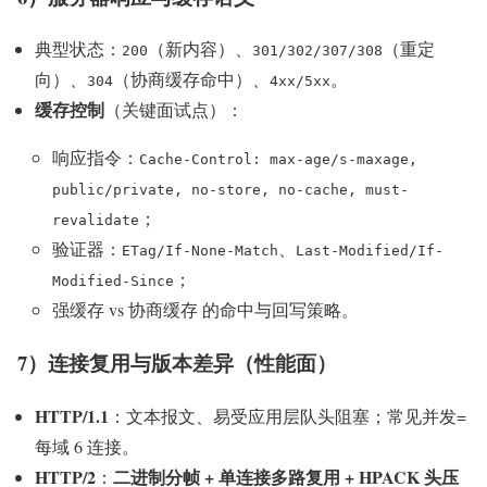
典型状态：
（新内容）、
（重定
200
301/302/307/308
向）、
（协商缓存命中）、
。
304
4xx/5xx
缓存控制
（关键面试点）：
响应指令：
Cache-Control: max-age/s-maxage,
public/private, no-store, no-cache, must-
；
revalidate
验证器：
、
ETag/If-None-Match
Last-Modified/If-
；
Modified-Since
强缓存 vs 协商缓存 的命中与回写策略。
7）连接复用与版本差异（性能面）
HTTP/1.1
：文本报文、易受应用层队头阻塞；常见并发=
每域 6 连接。
HTTP/2
二进制分帧 + 单连接多路复用 + HPACK 头压
：