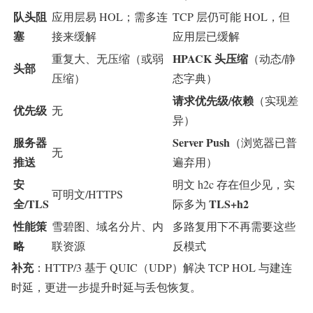
队头阻
应用层易 HOL；需多连
TCP 层仍可能 HOL，但
塞
接来缓解
应用层已缓解
HPACK 头压缩
重复大、无压缩（或弱
（动态/静
头部
压缩）
态字典）
请求优先级/依赖
（实现差
优先级
无
异）
服务器
Server Push
（浏览器已普
无
推送
遍弃用）
安
明文 h2c 存在但少见，实
可明文/HTTPS
全/TLS
TLS+h2
际多为
性能策
雪碧图、域名分片、内
多路复用下不再需要这些
略
联资源
反模式
补充
：HTTP/3 基于 QUIC（UDP）解决 TCP HOL 与建连
时延，更进一步提升时延与丢包恢复。