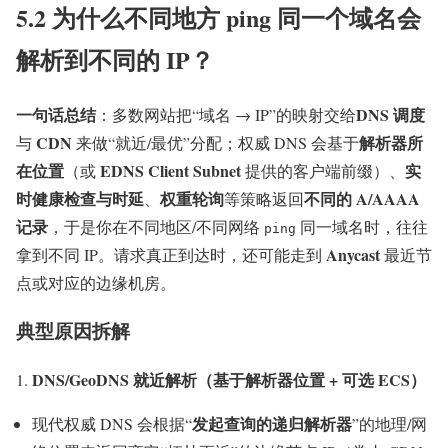
5.2 为什么不同地方 ping 同一个域名会
解析到不同的 IP？
一句话总结
DNS 调度
：多数网站把“域名 → IP”的映射交给
CDN
解析器所
与
来做“就近/最优”分配；权威 DNS 会基于
在位置
EDNS Client Subnet
实
（或
提供的客户端前缀）、
时健康检查与时延
权重轮询
不同的 A/AAAA
、
等策略返回
记录
，于是你在不同地区/不同网络
同一域名时，往往
ping
Anycast
拿到不同 IP。请求真正到达时，还可能走到
最近节
点或对应的边缘机房。
典型原因拆解
DNS/GeoDNS 就近解析（基于解析器位置 + 可选 ECS）
发起查询的递归解析器
现代权威 DNS 会根据“
”的地理/网