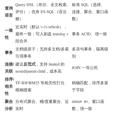
Query DSL（布尔、全文检索、
标准 SQL（选择、
查询
评分）；也有 ES-SQL（语法
连接、聚合、窗口函
语言
糖）
数）
近实时（默认 \~1s refresh），
一致
最终一致；写入刷盘 translog +
事务 ACID、强一致
性
段合并
文档级原子；无跨多文档/多索
多语句事务，隔离级
事务
引强事务
别
连接/
反范式
建议
，支持 limited 的
JOIN 一等公民
关联
nested/parent-child，成本高
排序/
TF-IDF/BM25 等相关性打分、
精确匹配，排序多基
相关
模糊搜索
于字段
性
聚合
分布式聚合、桶/度量聚合、近
、窗口函
GROUP BY
分析
实时
数，强一致