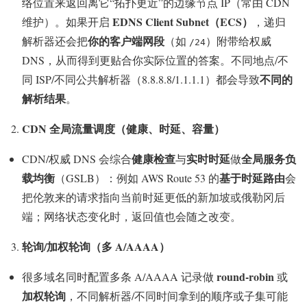
络位置来返回离它“拓扑更近”的边缘节点 IP（常由 CDN
EDNS Client Subnet（ECS）
维护）。如果开启
，递归
你的客户端网段
解析器还会把
（如
）附带给权威
/24
DNS，从而得到更贴合你实际位置的答案。不同地点/不
不同的
同 ISP/不同公共解析器（8.8.8.8/1.1.1.1）都会导致
解析结果
。
CDN 全局流量调度（健康、时延、容量）
健康检查
实时时延
全局服务负
CDN/权威 DNS 会综合
与
做
载均衡
基于时延路由
（GSLB）：例如 AWS Route 53 的
会
把伦敦来的请求指向当前时延更低的新加坡或俄勒冈后
端；网络状态变化时，返回值也会随之改变。
轮询/加权轮询（多 A/AAAA）
round-robin
很多域名同时配置多条 A/AAAA 记录做
或
加权轮询
，不同解析器/不同时间拿到的顺序或子集可能