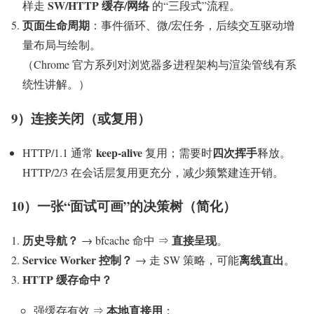
SW/HTTP 缓存/网络
样走
的“三段式”流程。
页面生命周期
：事件循环、微/宏任务，后续交互驱动增
量布局与绘制。
（Chrome 官方系列对浏览器多进程架构与渲染管线有系
统性讲解。）
9）连接关闭（或复用）
keep-alive
四次挥手
HTTP/1.1 通常
复用；需要时
释放。
HTTP/2/3 在会话层复用更充分，减少频繁建连开销。
10）一张“面试可画”的决策树（简化）
历史导航？
直接呈现
→ bfcache 命中 ⇒
。
Service Worker 控制？
离线直出
→ 走 SW 策略，可能
。
HTTP 缓存命中？
本地直接用
强缓存有效 ⇒
；