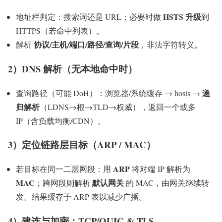
HSTS 升级
地址栏判定：搜索词还是 URL；必要时做
到
HTTPS（若命中列表）。
协议/主机/端口/路径/查询/片段
解析
，非法字符转义。
2）DNS 解析（无本地命中时）
递
查询路径（可能 DoH）：浏览器/系统缓存 → hosts →
归解析
（LDNS→根→TLD→权威），返回一个或多
IP（含负载均衡/CDN）。
3）定位链路层目标（ARP / MAC）
ARP
若目标在同一二层网段：用
将对端 IP 解析为
MAC
默认网关
；跨网段则解析
的 MAC，由网关继续转
发。结果缓存于 ARP 表以减少广播。
4）建连与加密：TCP/QUIC & TLS