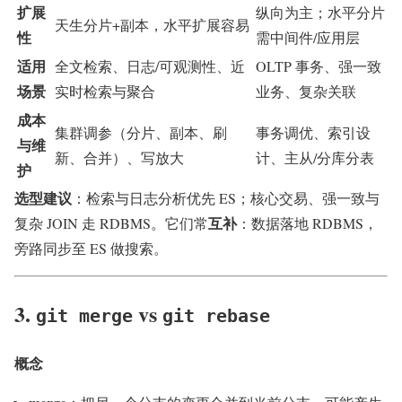
扩展
纵向为主；水平分片
天生分片+副本，水平扩展容易
性
需中间件/应用层
适用
全文检索、日志/可观测性、近
OLTP 事务、强一致
场景
实时检索与聚合
业务、复杂关联
成本
集群调参（分片、副本、刷
事务调优、索引设
与维
新、合并）、写放大
计、主从/分库分表
护
选型建议
：检索与日志分析优先 ES；核心交易、强一致与
互补
复杂 JOIN 走 RDBMS。它们常
：数据落地 RDBMS，
旁路同步至 ES 做搜索。
3.
vs
git merge
git rebase
概念