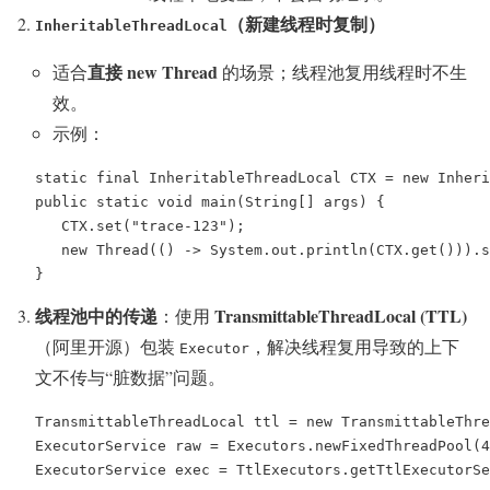
（新建线程时复制）
InheritableThreadLocal
直接 new Thread
适合
的场景；线程池复用线程时不生
效。
示例：
static final InheritableThreadLocal CTX = new Inheri
public static void main(String[] args) {

   CTX.set("trace-123");

   new Thread(() -> System.out.println(CTX.get())).
}
线程池中的传递
TransmittableThreadLocal (TTL)
：使用
（阿里开源）包装
，解决线程复用导致的上下
Executor
文不传与“脏数据”问题。
TransmittableThreadLocal ttl = new TransmittableThre
ExecutorService raw = Executors.newFixedThreadPool(4
ExecutorService exec = TtlExecutors.getTtlExecutorSe