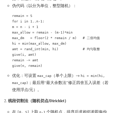
伪代码（以分为单位，整型随机）：
remain = S

for i in 1..n-1:

m = n - i + 1

max_allow = remain - (m-1)*min

max_dm   = floor(2 * remain / m)   # 二倍均值

hi = min(max_allow, max_dm)

amt = rand_int(min, hi)            # 均匀取整

give(i, amt)

remain -= amt

give(n, remain)
优化：可设置
（单个上限）→
max_cap
hi = min(hi,
；最后用“最大余数法”修正四舍五入误差（若
max_cap)
使用浮点/元）。
线段切割法（随机切点/Dirichlet）
在
上取
个随机点，排序后求相邻差即每份
[0, S]
n-1