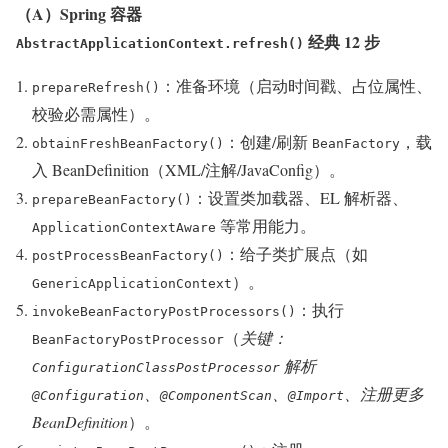
（A）Spring 容器
经典 12 步
AbstractApplicationContext.refresh()
：准备环境（启动时间戳、占位属性、
prepareRefresh()
校验必需属性）。
：创建/刷新
，载
obtainFreshBeanFactory()
BeanFactory
入 BeanDefinition（XML/注解/JavaConfig）。
：设置类加载器、EL 解析器、
prepareBeanFactory()
等常用能力。
ApplicationContextAware
：给子类扩展点（如
postProcessBeanFactory()
）。
GenericApplicationContext
：执行
invokeBeanFactoryPostProcessors()
（
关键：
BeanFactoryPostProcessor
解析
ConfigurationClassPostProcessor
、
、
、注册更多
@Configuration
@ComponentScan
@Import
BeanDefinition
）。