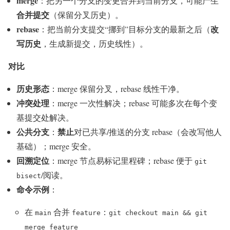
merge
：把另一个分支的变更合并到当前分支，可能产生
合并提交
（保留分叉历史）。
rebase
改
：把当前分支提交“挪到”目标分支的最新之后（
写历史
，生成新提交，历史线性）。
对比
历史形态
：merge 保留分叉，rebase 线性干净。
冲突处理
：merge 一次性解决；rebase 可能多次在每个变
基提交处解决。
公共分支
禁止
：
对已共享/推送的分支 rebase（会改写他人
基础）；merge 安全。
回溯定位
：merge 节点易标记里程碑；rebase 便于
git
/阅读。
bisect
命令示例
：
在
合并
：
main
feature
git checkout main && git
merge feature