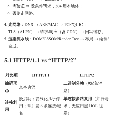
304
需验证 ⇒ 发条件请求，
用本地体；
否则走网络。
走网络
：DNS → ARP/MAC → TCP/QUIC +
TLS（ALPN）→ 请求/响应（含 CDN）→ 回写缓存。
渲染流水线
：DOM/CSSOM/Render Tree → 布局 → 绘制/
合成。
5.1 HTTP/1.1 vs “HTTP/2”
对比项
HTTP/1.1
HTTP/2
编码形
二进制分帧
（帧/流/消
文本协议
态
息）
单连接多路复用
慢启动；管线化几乎停
（并行请
连接利
用；常并发 6 条连接/域
求，无应用层 HOL 阻
用
名
塞）