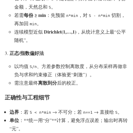
金额，天然总和
。
S
每份 ≥ min
若需
：先预留
，对
切割，
n*min
S - n*min
再加回
。
min
Dirichlet(1,…,1)
连续模型近似
，从统计意义上最“公平
随机”。
正态/指数偏好法
以均值
、方差参数控制离散度，从分布采样再做非
S/n
负与求和约束修正（体验更“刺激”）。
离散到分
需注意最终
后的校正。
正确性与工程细节
边界
：若
→ 不可分；若
→ 直接给
。
S < n*min
n==1
S
单位
：**统一用“分”**计算，避免浮点误差；输出时再转
“元”。