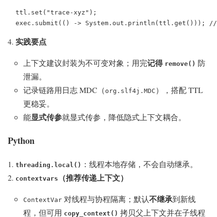
ttl.set("trace-xyz");

exec.submit(() -> System.out.println(ttl.get()));
实践要点
记得
上下文建议封装为不可变对象；用完
防
remove()
泄漏。
记录链路用日志 MDC（
），搭配 TTL
org.slf4j.MDC
更稳妥。
显式传参
能
就显式传参，降低隐式上下文耦合。
Python
：线程本地存储，不会自动继承。
threading.local()
（推荐传递上下文）
contextvars
不继承
对线程与协程隔离；默认
到新线
ContextVar
程，但可用
拷贝父上下文并在子线程
copy_context()