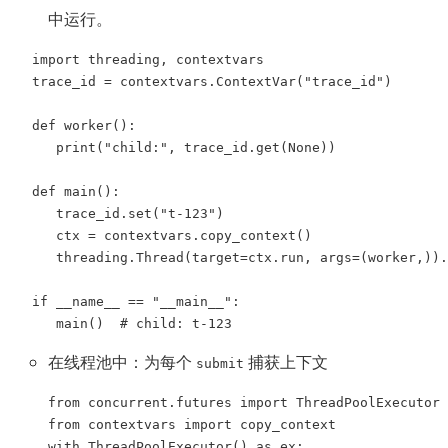
中运行。
import threading, contextvars

trace_id = contextvars.ContextVar("trace_id")

def worker():

   print("child:", trace_id.get(None))

def main():

   trace_id.set("t-123")

   ctx = contextvars.copy_context()

   threading.Thread(target=ctx.run, args=(worker,)).
if __name__ == "__main__":

   main()  # child: t-123
在线程池中：为每个
捕获上下文
submit
from concurrent.futures import ThreadPoolExecutor

from contextvars import copy_context

with ThreadPoolExecutor() as ex:
