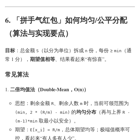
6. 「拼手气红包」如何
均匀/公平
分配
（算法与实现要点）
目标
：总金额
（以分为单位）拆成
份，每份 ≥
（通
S
n
min
期望值相等
常 1 分），
、结果看起来“有惊喜”。
常见算法
二倍均值法（Double-Mean，O(n)）
思想：剩余金额
、剩余人数
时，当前可领范围为
R
m
均匀分布
的
（再与上界
(min, 2 * (R/m) - min)
R -
取最小以安全）。
(m-1)*min
期望：
，总体期望均等；极端值概率可
E[x_i] = R/m
控，看起来“有人多有人少”。