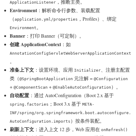
，推断主类。
ApplicationListener
Environment
：解析命令行参数、装载配置
（
，Profiles）、绑定
application.yml/properties
。
Environment
Banner
：打印 Banner（可定制）。
创建 ApplicationContext
：如
AnnotationConfigServletWebServerApplicationContext
。
准备上下文
：设置环境、应用
、注册主配置
Initializer
类（
元注解 =
@SpringBootApplication
@Configuration
+
+
）。
@ComponentScan
@EnableAutoConfiguration
自动配置
：通过 AutoConfiguration（Boot 2.x 基于
；Boot 3.x 基于
spring.factories
META-
INF/spring/org.springframework.boot.autoconfigure.
）按条件装配。
AutoConfiguration.imports
刷新上下文
：进入上文 12 步，Web 应用在
onRefresh()