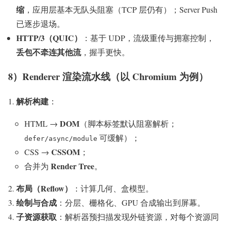
缩
，应用层基本无队头阻塞（TCP 层仍有）；Server Push
已逐步退场。
HTTP/3（QUIC）
：基于 UDP，流级重传与拥塞控制，
丢包不牵连其他流
，握手更快。
8）Renderer 渲染流水线（以 Chromium 为例）
解析构建
：
DOM
HTML →
（脚本标签默认阻塞解析；
可缓解）；
defer/async/module
CSSOM
CSS →
；
Render Tree
合并为
。
布局（Reflow）
：计算几何、盒模型。
绘制与合成
：分层、栅格化、GPU 合成输出到屏幕。
子资源获取
：解析器预扫描发现外链资源，对每个资源同