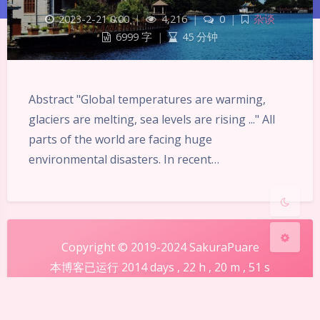
2023-2-21 0:00
|
4,216
|
0
|
杂谈
6999 字
|
45 分钟
暗黑模式
Abstract "Global temperatures are warming,
Sans Serif
Serif
glaciers are melting, sea levels are rising ..." All
浅阴影
深阴影
parts of the world are facing huge
environmental disasters. In recent…
关闭
日落
暗化
灰度
Copyright © 2019-2024 SakuraPuare
本博客已运行
2014
days ,
22
h ,
20
m ,
51
s
赣ICP备2020014908号
赣公网安备 36072502000154号