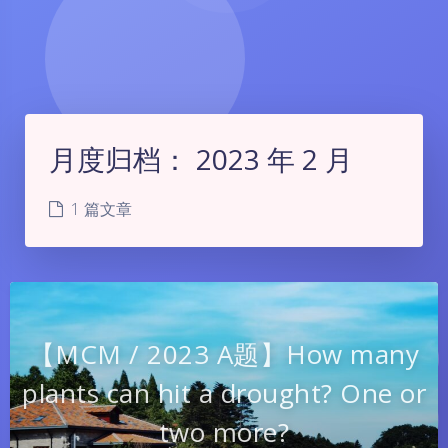
月度归档：
2023 年 2 月
1 篇文章
【MCM / 2023 A题】How many
plants can hit a drought? One or
two more?