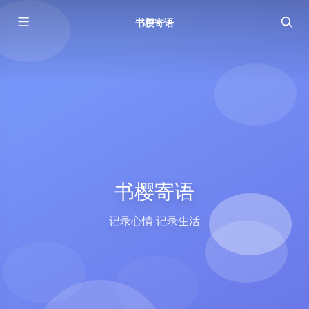
书樱寄语
书樱寄语
记录心情 记录生活