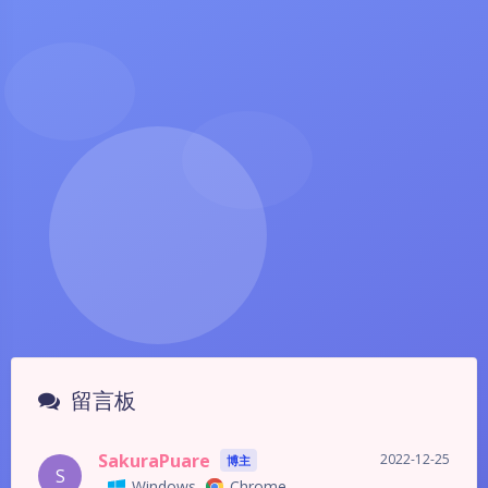
SakuraPuare
2022-12-25
博主
S
Windows
Chrome