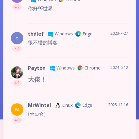
2
你好👋世界
thdlef
Windows
Edge
2023-7-27
t
很不错的博客
0
Payton
Windows
Chrome
2024-6-12
大佬！
0
MrWintel
Linux
Edge
2025-12-16
M
(☆ω☆)
0