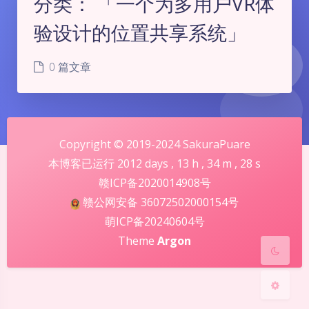
分类：
「一个为多用户VR体
验设计的位置共享系统」
0 篇文章
暗黑模式
Copyright © 2019-2024 SakuraPuare
Sans Serif
Serif
本博客已运行
2012
days ,
13
h ,
34
m ,
28
s
赣ICP备2020014908号
浅阴影
深阴影
赣公网安备 36072502000154号
萌ICP备20240604号
关闭
日落
暗化
灰度
Theme
Argon