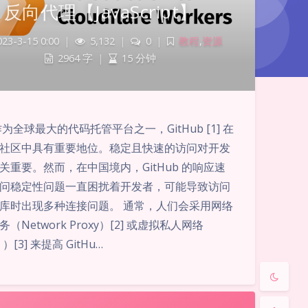
反向代理【JavaScript】
023-3-15 0:00
|
5,132
|
0
|
教程
,
资源
2964 字
|
15 分钟
暗黑模式
作为全球最大的代码托管平台之一，GitHub [1] 在
社区中具有重要地位。稳定且快速的访问对开发
Sans Serif
Serif
关重要。然而，在中国境内，GitHub 的响应速
浅阴影
深阴影
问稳定性问题一直困扰着开发者，可能导致访问
库时出现多种连接问题。 通常，人们会采用网络
关闭
日落
暗化
灰度
（Network Proxy）[2] 或虚拟私人网络
 ）[3] 来提高 GitHu…