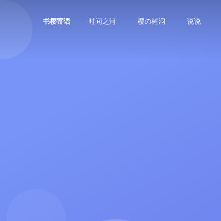
时间之河
樱の树洞
说说
书樱寄语