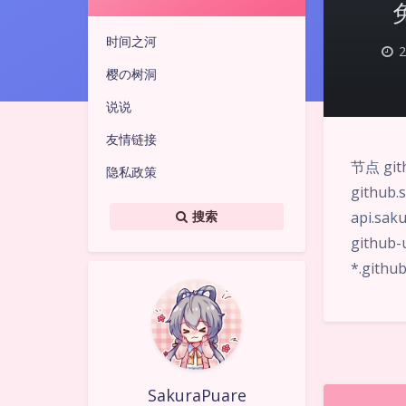
时间之河
2
樱の树洞
说说
友情链接
节点 git
隐私政策
github.
api.sak
搜索
github-
*.githu
SakuraPuare