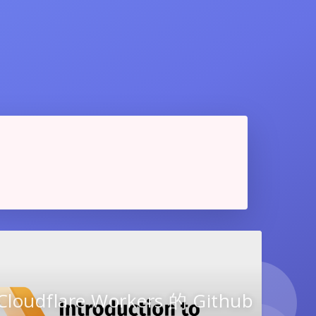
loudflare Workers 的 Github