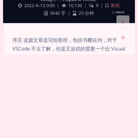
2022-6-15 0:00
|
10,130
|
9
|
教程
关闭
日落
暗化
灰度
5043 字
|
25 分钟
序言 这篇文章是写给那些，包括书樱在内，对于
VSCode 不太了解，但是又迫切的需要一个比 Visual
Studio 安装和开发更加简便的、想要学习 C++ 的小
白。同时，也是献礼给即将在大学进入计算机专业的
准大学生。 通常我们在学习 C/C++ 时，第一节课接
触的都是 Hello World 程序，而不是实现这个程序的
编译过程。当然，你可以无脑安装…
Copyright © 2019-2024 SakuraPuare