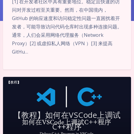
[1] 在开发者社区中具有重要地位。稳定且快速的访
问对开发过程至关重要。然而，在中国境内，
GitHub 的响应速度和访问稳定性问题一直困扰着开
发者，可能导致访问代码仓库时出现多种连接问题。
通常，人们会采用网络代理服务（Network
Proxy）[2] 或虚拟私人网络（VPN ）[3] 来提高
GitHu…
暗黑模式
【教程】如何在VSCode上调试
Sans Serif
Serif
C++程序
浅阴影
深阴影