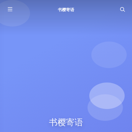
书樱寄语
书樱寄语