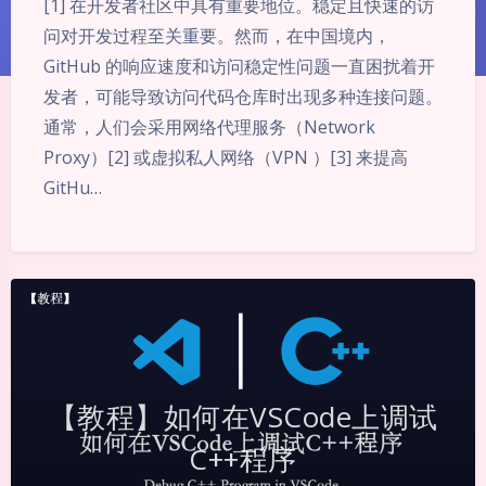
[1] 在开发者社区中具有重要地位。稳定且快速的访
问对开发过程至关重要。然而，在中国境内，
GitHub 的响应速度和访问稳定性问题一直困扰着开
发者，可能导致访问代码仓库时出现多种连接问题。
通常，人们会采用网络代理服务（Network
Proxy）[2] 或虚拟私人网络（VPN ）[3] 来提高
GitHu…
暗黑模式
【教程】如何在VSCode上调试
Sans Serif
Serif
C++程序
浅阴影
深阴影