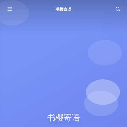
书樱寄语
书樱寄语