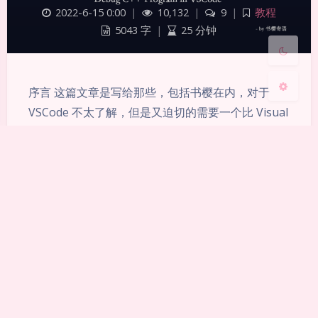
2022-6-15 0:00
|
10,132
|
9
|
教程
关闭
日落
暗化
灰度
5043 字
|
25 分钟
序言 这篇文章是写给那些，包括书樱在内，对于
VSCode 不太了解，但是又迫切的需要一个比 Visual
Studio 安装和开发更加简便的、想要学习 C++ 的小
白。同时，也是献礼给即将在大学进入计算机专业的
准大学生。 通常我们在学习 C/C++ 时，第一节课接
触的都是 Hello World 程序，而不是实现这个程序的
编译过程。当然，你可以无脑安装…
Copyright © 2019-2024 SakuraPuare