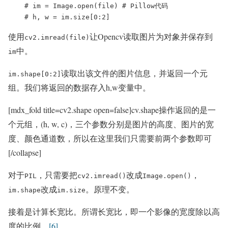
    # im = Image.open(file) # Pillow代码

    # h, w = im.size[0:2]
使用
让Opencv读取图片为对象并保存到
cv2.imread(file)
中。
im
读取出该文件的图片信息，并返回一个元
im.shape[0:2]
组。我们将返回的数据存入h,w变量中。
[mdx_fold title=cv2.shape open=false]cv.shape操作返回的是一
个元组，(h, w, c)，三个参数分别是图片的高度、图片的宽
度、颜色通道数，所以在这里我们只需要前两个参数即可
[/collapse]
对于
，只需要把
改成
，
PIL
cv2.imread()
Image.open()
改成
。原理不变。
im.shape
im.size
接着是计算长宽比。所谓长宽比，即一个影像的宽度除以高
度的比例。
[6]