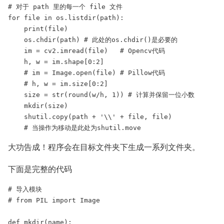
# 对于 path 里的每一个 file 文件

for file in os.listdir(path):

    print(file)

    os.chdir(path) # 此处的os.chdir()是必要的

    im = cv2.imread(file)   # Opencv代码

    h, w = im.shape[0:2]

    # im = Image.open(file) # Pillow代码

    # h, w = im.size[0:2]

    size = str(round(w/h, 1)) # 计算并保留一位小数

    mkdir(size)

    shutil.copy(path + '\\' + file, file)

    # 当操作为移动是此处为shutil.move
大功告成！程序会在目标文件夹下生成一系列文件夹。
下面是完整的代码
# 导入模块

# from PIL import Image

def mkdir(name):
