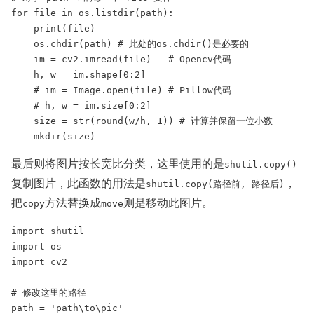
for file in os.listdir(path):

    print(file)

    os.chdir(path) # 此处的os.chdir()是必要的

    im = cv2.imread(file)   # Opencv代码

    h, w = im.shape[0:2]

    # im = Image.open(file) # Pillow代码

    # h, w = im.size[0:2]

    size = str(round(w/h, 1)) # 计算并保留一位小数

    mkdir(size)
最后则将图片按长宽比分类，这里使用的是
shutil.copy()
复制图片，此函数的用法是
，
shutil.copy(路径前, 路径后)
把
方法替换成
则是移动此图片。
copy
move
import shutil

import os

import cv2

# 修改这里的路径

path = 'path\to\pic'
