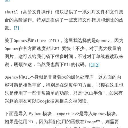
（高阶文件操作）模块提供了一系列对文件和文件集
shutil
合的高阶操作。特别是提供了一些支持文件拷贝和删除的函
数。
[3]
关于
和
，这里我选择的是
，因为
Opencv
Pillow (PIL)
Opencv
在各方面速度都比
要快上不少，对于庞大数量的
Opencv
PIL
图片，这可以给我们省下很多时间，不过对于单线程读取来
说，瓶颈在这，当然我也留下
的代码。
[4]
[5]
PIL
和
本身就是非常强大的媒体处理库，这方面的内
Opencv
PIL
容可谓是相当丰富，特别是在深度学习方面。书樱在这里也
只是使用了一些非常简单的功能，只是“冰山半角”，如果有
兴趣的朋友可以Google搜索相关文档阅读。
下面是导入 Python 模块，
是导入
模块。
import cv2
Opencv
如果是使用
，因为我们使用的函数在
中，则需要
PIL
Image