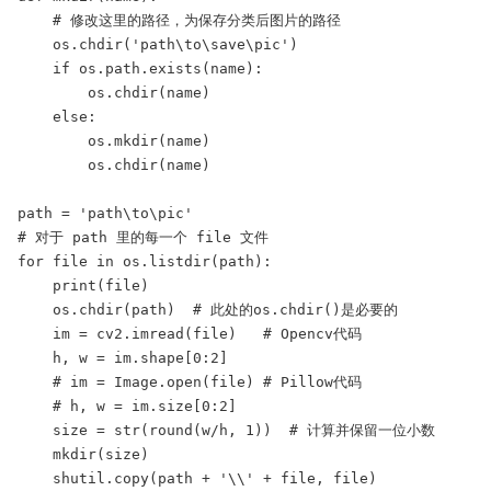
    # 修改这里的路径，为保存分类后图片的路径

    os.chdir('path\to\save\pic')

    if os.path.exists(name):

        os.chdir(name)

    else:

        os.mkdir(name)

        os.chdir(name)

path = 'path\to\pic'

# 对于 path 里的每一个 file 文件

for file in os.listdir(path):

    print(file)

    os.chdir(path)  # 此处的os.chdir()是必要的

    im = cv2.imread(file)   # Opencv代码

    h, w = im.shape[0:2]

    # im = Image.open(file) # Pillow代码

    # h, w = im.size[0:2]

    size = str(round(w/h, 1))  # 计算并保留一位小数

    mkdir(size)

    shutil.copy(path + '\\' + file, file)
