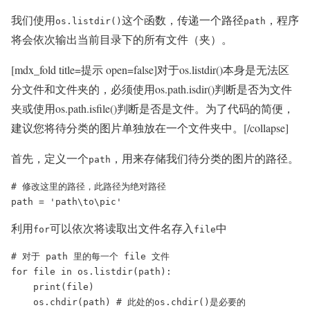
我们使用
这个函数，传递一个路径
，程序
os.listdir()
path
将会依次输出当前目录下的所有文件（夹）。
[mdx_fold title=提示 open=false]对于os.listdir()本身是无法区
分文件和文件夹的，必须使用os.path.isdir()判断是否为文件
夹或使用os.path.isfile()判断是否是文件。为了代码的简便，
建议您将待分类的图片单独放在一个文件夹中。[/collapse]
首先，定义一个
，用来存储我们待分类的图片的路径。
path
# 修改这里的路径，此路径为绝对路径

path = 'path\to\pic'
利用
可以依次将读取出文件名存入
中
for
file
# 对于 path 里的每一个 file 文件

for file in os.listdir(path):

    print(file)

    os.chdir(path) # 此处的os.chdir()是必要的