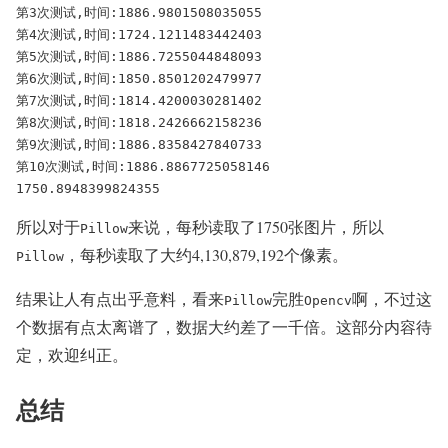
第3次测试,时间:1886.9801508035055

第4次测试,时间:1724.1211483442403

第5次测试,时间:1886.7255044848093

第6次测试,时间:1850.8501202479977

第7次测试,时间:1814.4200030281402

第8次测试,时间:1818.2426662158236

第9次测试,时间:1886.8358427840733

第10次测试,时间:1886.8867725058146

1750.8948399824355
所以对于
来说，每秒读取了1750张图片，所以
Pillow
，每秒读取了大约4,130,879,192个像素。
Pillow
结果让人有点出乎意料，看来
完胜
啊，不过这
Pillow
Opencv
个数据有点太离谱了，数据大约差了一千倍。这部分内容待
定，欢迎纠正。
总结