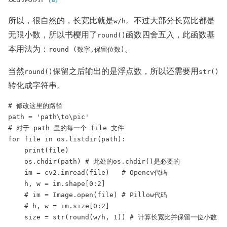
所以，很自然的，长宽比就是
。不过大部分长宽比都是
w/h
无限小数，所以书樱用了
函数四舍五入，此函数基
round()
本用法为：
。
round (数字,保留位数)
当然
保留之后输出的是浮点数，所以还需要用
round()
str()
转化成字符串。
# 修改这里的路径

path = 'path\to\pic'

# 对于 path 里的每一个 file 文件

for file in os.listdir(path):

    print(file)

    os.chdir(path) # 此处的os.chdir()是必要的

    im = cv2.imread(file)   # Opencv代码

    h, w = im.shape[0:2]

    # im = Image.open(file) # Pillow代码

    # h, w = im.size[0:2]

    size = str(round(w/h, 1)) # 计算长宽比并保留一位小数