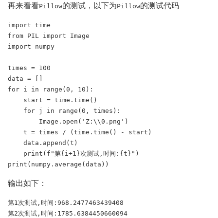
再来看看
的测试，以下为
的测试代码
Pillow
Pillow
import time

from PIL import Image

import numpy

times = 100

data = []

for i in range(0, 10):

    start = time.time()

    for j in range(0, times):

        Image.open('Z:\\0.png')

    t = times / (time.time() - start)

    data.append(t)

    print(f"第{i+1}次测试,时间:{t}")

print(numpy.average(data))
输出如下：
第1次测试,时间:968.2477463439408

第2次测试,时间:1785.6384450660094
