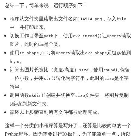
总结一下，简单来说，运行顺序如下：
程序从文件夹里读取出文件名如
，存入
114514.png
file
中，并打印出来。
切换工作目录至
下，使用
让
读取
path
cv2.imread()
Opencv
图片，此时的
是个类。
im
使用
将
读取出
元组赋值到
im.shape[0:2]
Opencv
cv2.shape
，
。
h
w
计算出图片长宽比（宽度/高度）
，使用
保留
size
round()
一位小数，并用
转化为字符串，此时的
是个字
str()
size
符串。
调用函数
创建并切换至
文件夹，将图片复制
mkdir()
size
(移动)到新文件夹。
循环以上步骤直到所有文件都被处理完成。
这样一个分类的小程序算是写好了，还算是比较简单的一个
Python程序。因为需要进行IO操作，为了能简单一点，所以