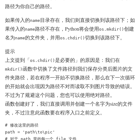
路径为你自己的路径。
如果传入的
目录存在，我们则直接切换到该路径下；如
name
果传入的
路径不存在，Python将会使用
创建
name
os.mkdir()
名为
的文件夹，并用
切换到该路径下。
name
os.chdir()
提示
上文提到「
是必要的」的原因是：我们在
os.chdir()
函数中切换了文件路径到我们保存分类后图片的文
mkdir()
件夹路径，若在程序一开始不切换路径，那么在下一次循环
的开始就会出现因为路径不对而读取不到图片导致的错误。
不过为了规避这个问题，您也可以使用绝对路径。
函数创建好了，我们直接调用并创建一个名字为size的文件
夹，不过注意此函数要在程序入口之前定义。
# 修改这里的路径

path = 'path\to\pic'

# 对于 path 里的每一个 file 文件
