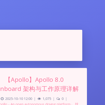
【Apollo】Apollo 8.0
inboard 架构与工作原理详解
2025-10-10 12:00
|
1,075
|
0
|
ollo - An open autonomous driving platform」
,
技