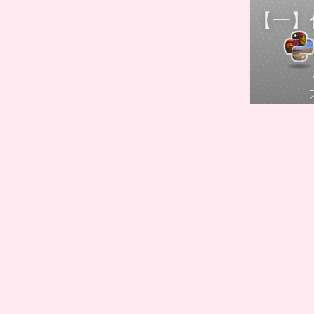
【一】使
「论一个
Pytho
右。因
的图片以
以用上
个随机图
列文章合