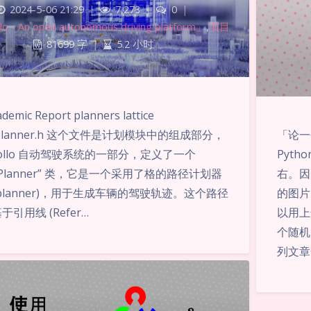
2024-5-06 21:29
|
7,273
|
0
|
o - An open autonomous driving platform」
,
项目
81699 字
|
5.2 小时
demic Report planners lattice
「论一
ce_planner.h 这个文件是计划模块中的组成部分，
Pyth
pollo 自动驾驶系统的一部分，定义了一个
右。因
icePlanner” 类，它是一个采用了格的路径计划器
的图片
ice planner)，用于生成车辆的驾驶轨迹。这个路径
以用上
引用线 (Refer…
个随机
列文章合