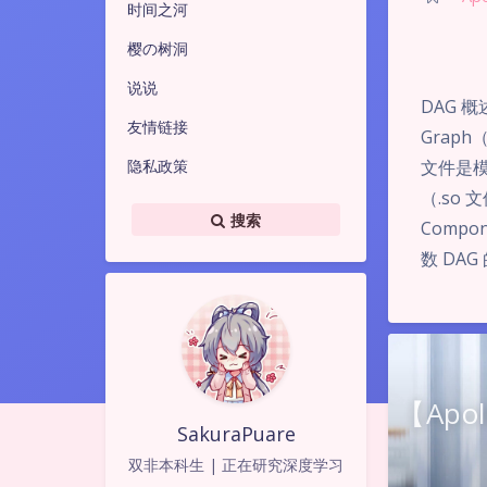
时间之河
樱の树洞
说说
DAG 概述
友情链接
Graph
隐私政策
文件是
（.so 
搜索
Compo
数 DAG
【Apo
SakuraPuare
双非本科生 | 正在研究深度学习