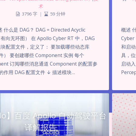
术
3796 字
|
59 分钟
 什么是 DAG？ DAG = Directed Acyclic
概述 什么
（有向无环图） 在 Apollo Cyber RT 中，DAG
Cybe
模块配置文件，定义了： 要加载哪些动态库
和启动
文件） 要创建哪些 Component 实例 每个
具，位于
nent 订阅哪些消息通道 Component 的配置参
启动入口
 的作用 DAG 配置文件 ↓ 描述模块…
Perce
llo】百度 Apollo 自动驾驶平台
译解报告