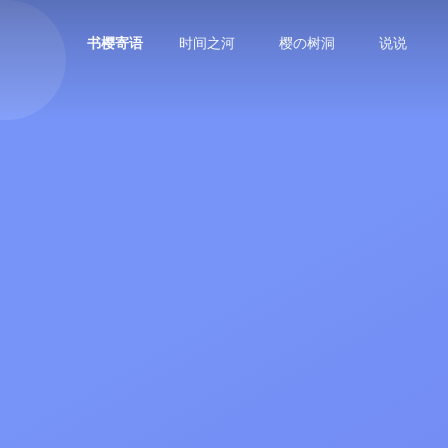
时间之河
樱の树洞
说说
书樱寄语