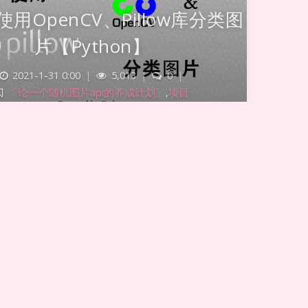
用OpenCV、Pillow库分类图
片【Python】
2021-1-31 0:00
|
5,013
|
0
|
「论一个随机图片api的养成计划」
,
项目
2997 字
|
19 分钟
随机图片 api 的养成计划」 前段时间，书樱用
n 稍微抓取了 Pixiv 的图片，总共大概有三万张左
为爬取时的爬虫只负责下载了，出现了很多重复
及图片缩略图。最近想搞个图片 api，正好可
这些二次元图片，所以这个系列暂且叫做「论一
片 api 的养成计划，于是便有了这篇文章。 系
集 -> 「论一个随机图…