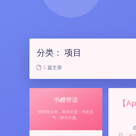
分类：
项目
5 篇文章
书樱寄语
【Ap
恰同学少年，风华正茂；书生意
气，挥斥方遒。
「Apol