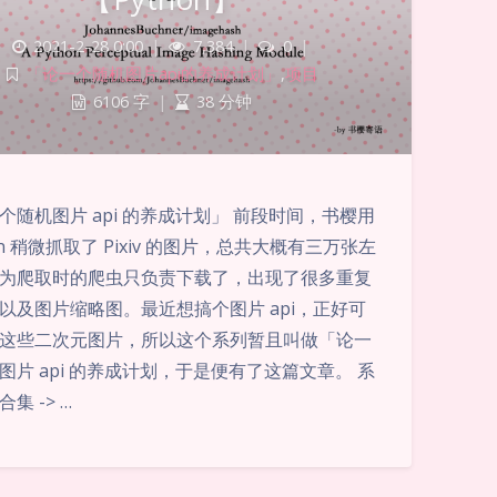
2021-2-28 0:00
|
7,384
|
0
|
「论一个随机图片api的养成计划」
,
项目
6106 字
|
38 分钟
个随机图片 api 的养成计划」 前段时间，书樱用
on 稍微抓取了 Pixiv 的图片，总共大概有三万张左
为爬取时的爬虫只负责下载了，出现了很多重复
暗黑模式
以及图片缩略图。最近想搞个图片 api，正好可
这些二次元图片，所以这个系列暂且叫做「论一
Sans Serif
Serif
图片 api 的养成计划，于是便有了这篇文章。 系
浅阴影
深阴影
集 -> …
关闭
日落
暗化
灰度