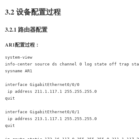
3.2 设备配置过程
3.2.1 路由器配置
AR1配置过程：
system-view

info-center source ds channel 0 log state off trap sta
sysname AR1

interface GigabitEthernet0/0/0

 ip address 211.1.117.1 255.255.255.0

quit

interface GigabitEthernet0/0/1

 ip address 213.1.117.1 255.255.255.0

quit
