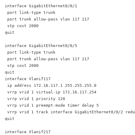
interface GigabitEthernet0/0/1

 port link-type trunk

 port trunk allow-pass vlan 117 217

 stp cost 2000

quit

interface GigabitEthernet0/0/5

 port link-type trunk

 port trunk allow-pass vlan 117 217

 stp cost 2000

quit

interface Vlanif117

 ip address 172.16.117.1 255.255.255.0

 vrrp vrid 1 virtual-ip 172.16.117.254

 vrrp vrid 1 priority 120

 vrrp vrid 1 preempt-mode timer delay 5

 vrrp vrid 1 track interface GigabitEthernet0/0/2 redu
quit

interface Vlanif217
