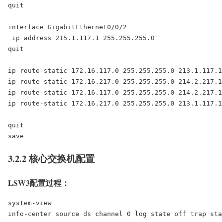
quit

interface GigabitEthernet0/0/2

 ip address 215.1.117.1 255.255.255.0

quit

ip route-static 172.16.117.0 255.255.255.0 213.1.117.1

ip route-static 172.16.217.0 255.255.255.0 214.2.217.1

ip route-static 172.16.117.0 255.255.255.0 214.2.217.1

ip route-static 172.16.217.0 255.255.255.0 213.1.117.1

quit

save
3.2.2 核心交换机配置
LSW3配置过程：
system-view

info-center source ds channel 0 log state off trap sta