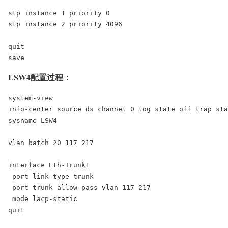
stp instance 1 priority 0

stp instance 2 priority 4096

quit

save
LSW4配置过程：
system-view

info-center source ds channel 0 log state off trap sta
sysname LSW4

vlan batch 20 117 217

interface Eth-Trunk1

 port link-type trunk

 port trunk allow-pass vlan 117 217

 mode lacp-static

quit
