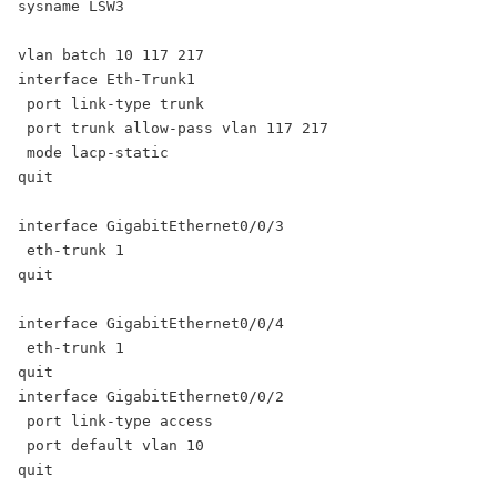
sysname LSW3

vlan batch 10 117 217

interface Eth-Trunk1

 port link-type trunk

 port trunk allow-pass vlan 117 217

 mode lacp-static

quit

interface GigabitEthernet0/0/3

 eth-trunk 1

quit

interface GigabitEthernet0/0/4

 eth-trunk 1

quit

interface GigabitEthernet0/0/2

 port link-type access

 port default vlan 10

quit
