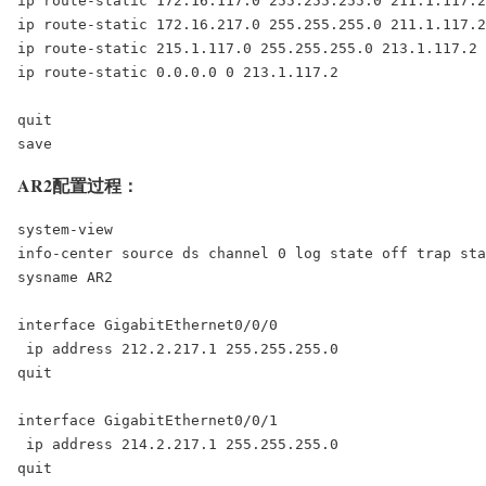
ip route-static 172.16.117.0 255.255.255.0 211.1.117.2

ip route-static 172.16.217.0 255.255.255.0 211.1.117.2

ip route-static 215.1.117.0 255.255.255.0 213.1.117.2

ip route-static 0.0.0.0 0 213.1.117.2

quit

save
AR2配置过程：
system-view

info-center source ds channel 0 log state off trap sta
sysname AR2

interface GigabitEthernet0/0/0

 ip address 212.2.217.1 255.255.255.0

quit

interface GigabitEthernet0/0/1

 ip address 214.2.217.1 255.255.255.0

quit
