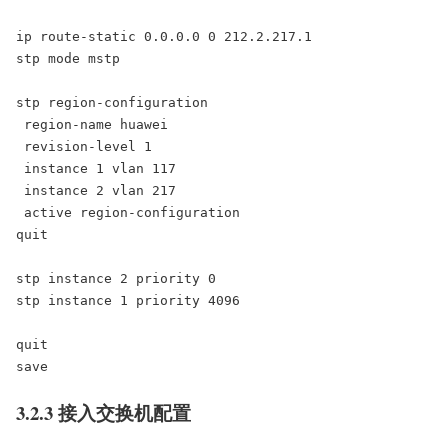
ip route-static 0.0.0.0 0 212.2.217.1

stp mode mstp

stp region-configuration

 region-name huawei

 revision-level 1

 instance 1 vlan 117

 instance 2 vlan 217

 active region-configuration

quit

stp instance 2 priority 0

stp instance 1 priority 4096

quit

save
3.2.3 接入交换机配置