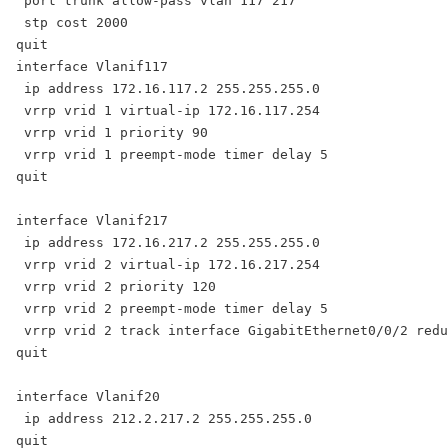
 port trunk allow-pass vlan 117 217

 stp cost 2000

quit

interface Vlanif117

 ip address 172.16.117.2 255.255.255.0

 vrrp vrid 1 virtual-ip 172.16.117.254

 vrrp vrid 1 priority 90

 vrrp vrid 1 preempt-mode timer delay 5

quit

interface Vlanif217

 ip address 172.16.217.2 255.255.255.0

 vrrp vrid 2 virtual-ip 172.16.217.254

 vrrp vrid 2 priority 120

 vrrp vrid 2 preempt-mode timer delay 5

 vrrp vrid 2 track interface GigabitEthernet0/0/2 redu
quit

interface Vlanif20

 ip address 212.2.217.2 255.255.255.0

quit
