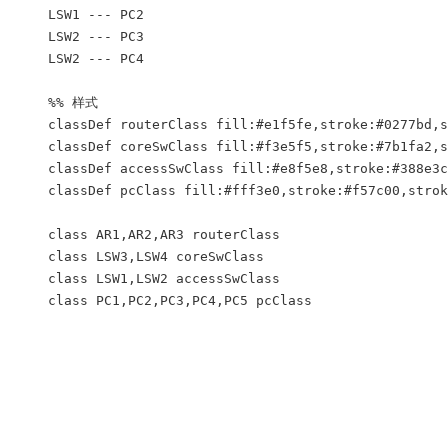
    LSW1 --- PC2

    LSW2 --- PC3

    LSW2 --- PC4

    %% 样式

    classDef routerClass fill:#e1f5fe,stroke:#0277bd,s
    classDef coreSwClass fill:#f3e5f5,stroke:#7b1fa2,s
    classDef accessSwClass fill:#e8f5e8,stroke:#388e3c
    classDef pcClass fill:#fff3e0,stroke:#f57c00,strok
    class AR1,AR2,AR3 routerClass

    class LSW3,LSW4 coreSwClass

    class LSW1,LSW2 accessSwClass

    class PC1,PC2,PC3,PC4,PC5 pcClass