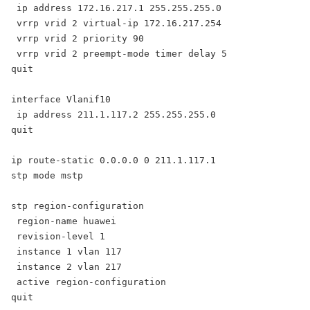
 ip address 172.16.217.1 255.255.255.0

 vrrp vrid 2 virtual-ip 172.16.217.254

 vrrp vrid 2 priority 90

 vrrp vrid 2 preempt-mode timer delay 5

quit

interface Vlanif10

 ip address 211.1.117.2 255.255.255.0

quit

ip route-static 0.0.0.0 0 211.1.117.1

stp mode mstp

stp region-configuration

 region-name huawei

 revision-level 1

 instance 1 vlan 117

 instance 2 vlan 217

 active region-configuration

quit
