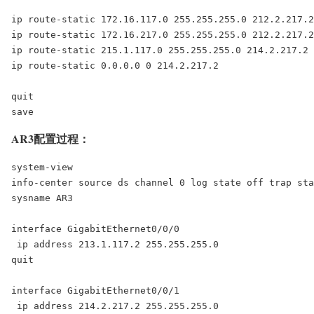
ip route-static 172.16.117.0 255.255.255.0 212.2.217.2

ip route-static 172.16.217.0 255.255.255.0 212.2.217.2

ip route-static 215.1.117.0 255.255.255.0 214.2.217.2

ip route-static 0.0.0.0 0 214.2.217.2

quit

save
AR3配置过程：
system-view

info-center source ds channel 0 log state off trap sta
sysname AR3

interface GigabitEthernet0/0/0

 ip address 213.1.117.2 255.255.255.0

quit

interface GigabitEthernet0/0/1

 ip address 214.2.217.2 255.255.255.0
