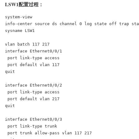
LSW1配置过程：
system-view

info-center source ds channel 0 log state off trap sta
sysname LSW1

vlan batch 117 217

interface Ethernet0/0/1

 port link-type access

 port default vlan 117

quit

interface Ethernet0/0/2

 port link-type access

 port default vlan 217

quit

interface Ethernet0/0/3

 port link-type trunk

 port trunk allow-pass vlan 117 217
