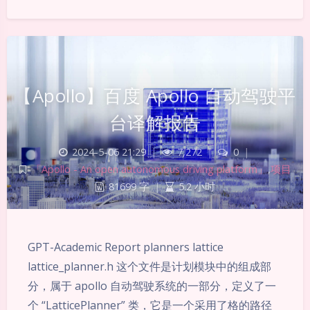
【Apollo】百度 Apollo 自动驾驶平
台译解报告
2024-5-06 21:29
|
7,272
|
0
|
「Apollo - An open autonomous driving platform」
,
项目
81699 字
|
5.2 小时
GPT-Academic Report planners lattice
lattice_planner.h 这个文件是计划模块中的组成部
分，属于 apollo 自动驾驶系统的一部分，定义了一
暗黑模式
个 “LatticePlanner” 类，它是一个采用了格的路径