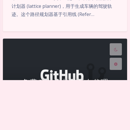
计划器 (lattice planner)，用于生成车辆的驾驶轨
Sans Serif
Serif
迹。这个路径规划器基于引用线 (Refer…
浅阴影
深阴影
关闭
日落
暗化
灰度
免费Github加速反向代理
2023-6-04 0:00
|
4,947
|
0
|
资源
128 字
|
1 分钟内
节点 github.com/->